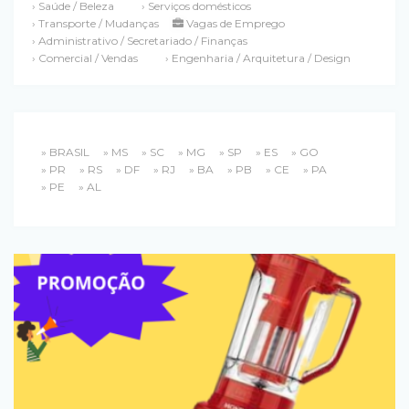
› Saúde / Beleza
› Serviços domésticos
› Transporte / Mudanças
Vagas de Emprego
› Administrativo / Secretariado / Finanças
› Comercial / Vendas
› Engenharia / Arquitetura / Design
» BRASIL
» MS
» SC
» MG
» SP
» ES
» GO
» PR
» RS
» DF
» RJ
» BA
» PB
» CE
» PA
» PE
» AL