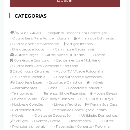
CATEGORIAS
Agro e Indústria
› Máquinas Pesadas Para Construção
› Outros Itens Para Agro e Indústria
Animais de Estimação
› Outros Animais e Acessórios
Artigos Infantis
› Brinquedos e Jogos
› Carrinhos e Cadeirinhas
Autos e Peças
› Carros, Vans e Utilitários
› Motos
Comércio e Escritório
› Equipamentos e Mobiliário
› Outros Itens Para Comércio e Escritório
Eletrônicos e Celulares
› Áudio, TV, Vídeo e Fotografia
› Celulares e Telefonia
› Computadores e Acessórios
Esportes e Lazer
› Esportes e Ginástica
Imóveis
› Apartamentos
› Casas
› Comércio e Indústria
› Temporadas
› Terrenos, Sítio e Fazendas
Moda e Beleza
› Beleza e Saúde
Música e Hobbies
› CDs, DVDs, Blurays
› Hobbies e Coleções
› Livros e Revistas
Para a Sua Casa
› Eletrodomésticos
› Materiais de Construção e Jardim
› Móveis
› Objetos de Decoração
› Utilidades Domésticas
Serviços
› Eventos / Festas
› Informática
› Outros
› Profissionais liberais
› Reparação / Conserto / Reforma