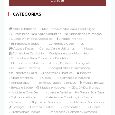
CATEGORIAS
Agro e Indústria
› Máquinas Pesadas Para Construção
› Outros Itens Para Agro e Indústria
Animais de Estimação
› Outros Animais e Acessórios
Artigos Infantis
› Brinquedos e Jogos
› Carrinhos e Cadeirinhas
Autos e Peças
› Carros, Vans e Utilitários
› Motos
Comércio e Escritório
› Equipamentos e Mobiliário
› Outros Itens Para Comércio e Escritório
Eletrônicos e Celulares
› Áudio, TV, Vídeo e Fotografia
› Celulares e Telefonia
› Computadores e Acessórios
Esportes e Lazer
› Esportes e Ginástica
Imóveis
› Apartamentos
› Casas
› Comércio e Indústria
› Temporadas
› Terrenos, Sítio e Fazendas
Moda e Beleza
› Beleza e Saúde
Música e Hobbies
› CDs, DVDs, Blurays
› Hobbies e Coleções
› Livros e Revistas
Para a Sua Casa
› Eletrodomésticos
› Materiais de Construção e Jardim
› Móveis
› Objetos de Decoração
› Utilidades Domésticas
Serviços
› Eventos / Festas
› Informática
› Outros
› Profissionais liberais
› Reparação / Conserto / Reforma