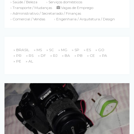
› Saúde / Beleza
› Serviços domésticos
› Transporte / Mudanças
Vagas de Emprego
› Administrativo / Secretariado / Finanças
› Comercial / Vendas
› Engenharia / Arquitetura / Design
» BRASIL
» MS
» SC
» MG
» SP
» ES
» GO
» PR
» RS
» DF
» RJ
» BA
» PB
» CE
» PA
» PE
» AL