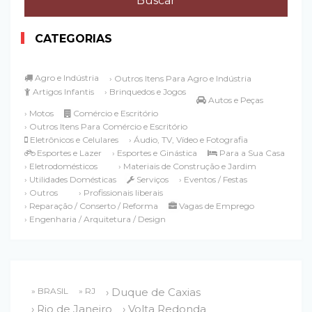
CATEGORIAS
Agro e Indústria
› Outros Itens Para Agro e Indústria
Artigos Infantis
› Brinquedos e Jogos
Autos e Peças
› Motos
Comércio e Escritório
› Outros Itens Para Comércio e Escritório
Eletrônicos e Celulares
› Áudio, TV, Vídeo e Fotografia
Esportes e Lazer
› Esportes e Ginástica
Para a Sua Casa
› Eletrodomésticos
› Materiais de Construção e Jardim
› Utilidades Domésticas
Serviços
› Eventos / Festas
› Outros
› Profissionais liberais
› Reparação / Conserto / Reforma
Vagas de Emprego
› Engenharia / Arquitetura / Design
» BRASIL
» RJ
› Duque de Caxias
› Rio de Janeiro
› Volta Redonda