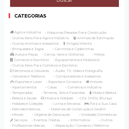
CATEGORIAS
Agro e Indústria
› Máquinas Pesadas Para Construção
› Outros Itens Para Agro e Indústria
Animais de Estimação
› Outros Animais e Acessórios
Artigos Infantis
› Brinquedos e Jogos
› Carrinhos e Cadeirinhas
Autos e Peças
› Carros, Vans e Utilitários
› Motos
Comércio e Escritório
› Equipamentos e Mobiliário
› Outros Itens Para Comércio e Escritório
Eletrônicos e Celulares
› Áudio, TV, Vídeo e Fotografia
› Celulares e Telefonia
› Computadores e Acessórios
Esportes e Lazer
› Esportes e Ginástica
Imóveis
› Apartamentos
› Casas
› Comércio e Indústria
› Temporadas
› Terrenos, Sítio e Fazendas
Moda e Beleza
› Beleza e Saúde
Música e Hobbies
› CDs, DVDs, Blurays
› Hobbies e Coleções
› Livros e Revistas
Para a Sua Casa
› Eletrodomésticos
› Materiais de Construção e Jardim
› Móveis
› Objetos de Decoração
› Utilidades Domésticas
Serviços
› Eventos / Festas
› Informática
› Outros
› Profissionais liberais
› Reparação / Conserto / Reforma