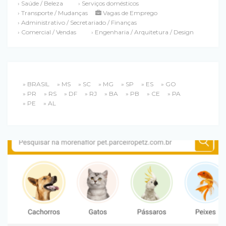
› Saúde / Beleza
› Serviços domésticos
› Transporte / Mudanças
Vagas de Emprego
› Administrativo / Secretariado / Finanças
› Comercial / Vendas
› Engenharia / Arquitetura / Design
» BRASIL
» MS
» SC
» MG
» SP
» ES
» GO
» PR
» RS
» DF
» RJ
» BA
» PB
» CE
» PA
» PE
» AL