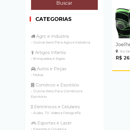
CATEGORIAS
Agro e Indústria
› Outros Itens Para Agro e Indústria
Joelhe
Rio De
Artigos Infantis
R$ 26
› Brinquedos e Jogos
Autos e Peças
› Motos
Comércio e Escritório
› Outros Itens Para Comércio e
Escritório
Eletrônicos e Celulares
› Áudio, TV, Vídeo e Fotografia
Esportes e Lazer
› Esportes e Ginástica