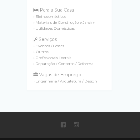
Para a Sua Casa
› Eletrodomésticos
› Materiais de Construção e Jardim
› Utilidades Domésticas
Serviços
› Eventos / Festas
› Outros
› Profissionais liberais
› Reparação / Conserto / Reforma
Vagas de Emprego
› Engenharia / Arquitetura / Design