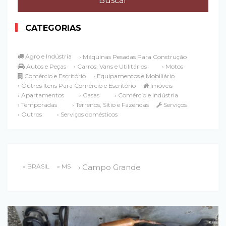
CATEGORIAS
Agro e Indústria
› Máquinas Pesadas Para Construção
Autos e Peças
› Carros, Vans e Utilitários
› Motos
Comércio e Escritório
› Equipamentos e Mobiliário
› Outros Itens Para Comércio e Escritório
Imóveis
› Apartamentos
› Casas
› Comércio e Indústria
› Temporadas
› Terrenos, Sítio e Fazendas
Serviços
› Outros
› Serviços domésticos
» BRASIL
» MS
› Campo Grande