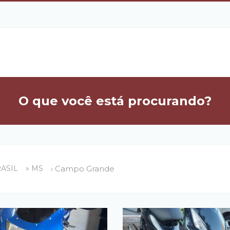
O que você está procurando?
RASIL
» MS
› Campo Grande