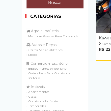
CATEGORIAS
Agro e Indústria
› Máquinas Pesadas Para Construção
Kawas
Campo
Autos e Peças
R$ 22
› Carros, Vans e Utilitários
› Motos
Comércio e Escritório
› Equipamentos e Mobiliário
› Outros Itens Para Comércio e
Escritório
Imóveis
› Apartamentos
› Casas
› Comércio e Indústria
› Temporadas
› Terrenos, Sítio e Fazendas