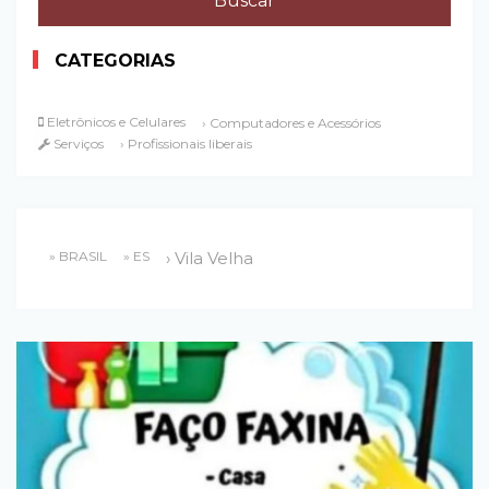
CATEGORIAS
Eletrônicos e Celulares
› Computadores e Acessórios
Serviços
› Profissionais liberais
» BRASIL
» ES
› Vila Velha