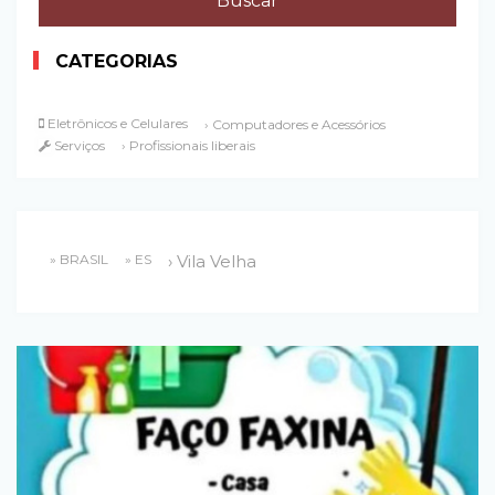
CATEGORIAS
Eletrônicos e Celulares
› Computadores e Acessórios
Serviços
› Profissionais liberais
» BRASIL
» ES
› Vila Velha