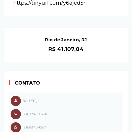
https://tinyurl.com/y6ajcd5h
Rio de Janeiro, RJ
R$ 41.107,04
CONTATO
BAITER jr
(21) 9845-6574
(21) 9845-6574