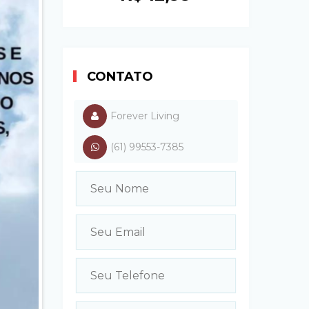
CONTATO
Forever Living
(61) 99553-7385